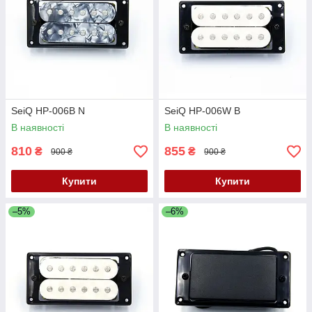
SeiQ HP-006B N
SeiQ HP-006W B
В наявності
В наявності
810
855
₴
₴
900 ₴
900 ₴
Купити
Купити
–5%
–6%