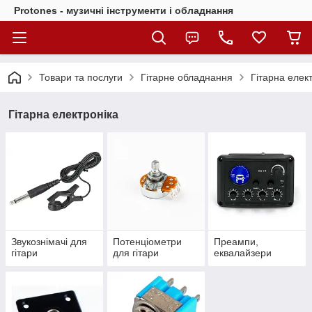
Protones - музичні інструменти і обладнання
Товари та послуги
Гітарне обладнання
Гітарна елек
Гітарна електроніка
Звукознімачі для
Потенціометри
Преампи,
гітари
для гітари
еквалайзери