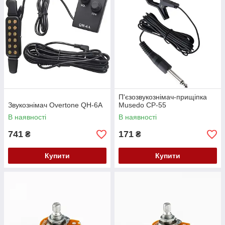
П'єзозвукознімач-прищіпка
Звукознімач Overtone QH-6A
Musedo CP-55
В наявності
В наявності
741
171
₴
₴
Купити
Купити