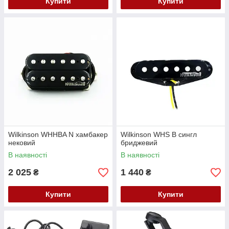
Купити
Купити
Wilkinson WHHBA N хамбакер
Wilkinson WHS B сингл
нековий
бриджевий
В наявності
В наявності
2 025
1 440
₴
₴
Купити
Купити