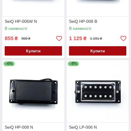
SeiQ HP-006W N
SeiQ HP-008 B
В наявності
В наявності
855
1 125
₴
₴
900 ₴
1 191 ₴
Купити
Купити
–6%
–8%
SeiQ HP-008 N
SeiQ LP-006 N