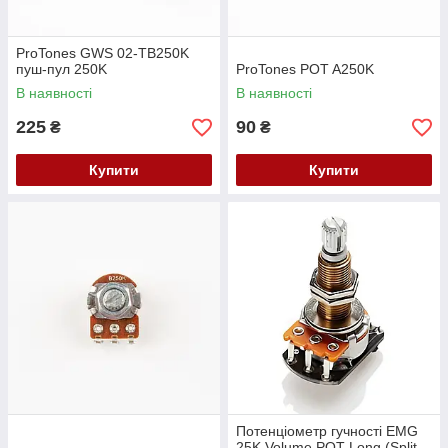
ProTones GWS 02-TB250K
пуш-пул 250K
ProTones POT A250K
В наявності
В наявності
225
90
₴
₴
Купити
Купити
Потенціометр гучності EMG
25K Volume POT Long (Split