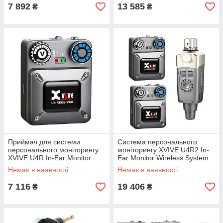
7 892
13 585
₴
₴
Приймач для системи
Система персонального
персонального моніторингу
моніторингу XVIVE U4R2 In-
XVIVE U4R In-Ear Monitor
Ear Monitor Wireless System
Wireless System Reciever
(Grey)
Немає в наявності
Немає в наявності
(Grey)
7 116
19 406
₴
₴