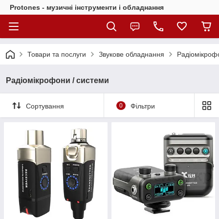
Protones - музичні інструменти і обладнання
Товари та послуги
Звукове обладнання
Радіомікроф
Радіомікрофони / системи
Сортування
0
Фільтри