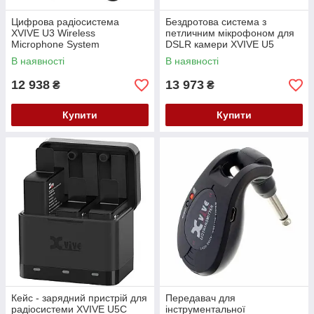
Цифрова радіосистема
Бездротова система з
XVIVE U3 Wireless
петличним мікрофоном для
Microphone System
DSLR камери XVIVE U5
Wireless Audio for Video
В наявності
В наявності
System
12 938
13 973
₴
₴
Купити
Купити
Кейс - зарядний пристрій для
Передавач для
радіосистеми XVIVE U5C
інструментальної