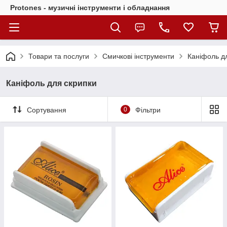
Protones - музичні інструменти і обладнання
Товари та послуги
Смичкові інструменти
Каніфоль д
Каніфоль для скрипки
Сортування
0
Фільтри