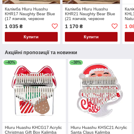
Калімба Hluru Huashu
Калімба Hluru Huashu
Калі
KHR17 Naughty Bear Blue
KHR21 Naughty Bear Blue
KHL
(17 язичків, червоне
(21 язичків, червоне
Natu
дерево)
дерево)
черв
1 035
1 170
1 0
₴
₴
Купити
Купити
Акційні пропозиції та новинки
–40%
–38%
Hluru Huashu KHCG17 Acrylic
Hluru Huashu KHSC21 Acrylic
Christmas Gift Box Kalimba
Santa Claus Kalimba