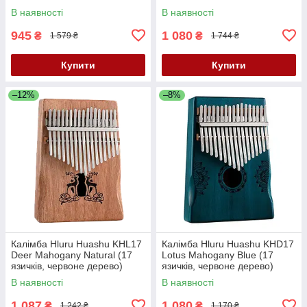
В наявності
В наявності
945
1 080
₴
₴
1 579 ₴
1 744 ₴
Купити
Купити
–12%
–8%
Калімба Hluru Huashu KHL17
Калімба Hluru Huashu KHD17
Deer Mahogany Natural (17
Lotus Mahogany Blue (17
язичків, червоне дерево)
язичків, червоне дерево)
В наявності
В наявності
1 087
1 080
₴
₴
1 242 ₴
1 170 ₴