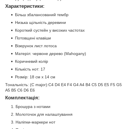
Характеристики:
Більш збалансований тембр
Низька щільність деревини
Короткий сустейн у високих частотах
Потовщені клавіши
Візерунок лист лотоса
Матеріл: червоне дерево (Mahogany)
Коричневий колір
Кількість нот: 17
Розмір: 18 см х 14 см
Тональність: (C major):C4 D4 E4 F4 G4 A4 B4 C5 D5 E5 F5 G5
A5 B5 C6 D6 E6
Комплектація:
Брошура з нотами
Молоточок для налаштування
Наліпки-маркери нот