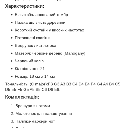
Характеристики:
Більш збалансований тембр
Низька щільність деревини
Короткий сустейн у високих частотах
Потовщені клавіши
Візерунок лист лотоса
Матеріл: червоне дерево (Mahogany)
Червоний колір
Кількість нот: 21
Розмір: 18 см х 14 см
Тональність: (C major):F3 G3 A3 B3 C4 D4 E4 F4 G4 A4 B4 C5
D5 E5 F5 G5 A5 B5 C6 D6 E6.
Комплектація:
Брошура з нотами
Молоточок для налаштування
Наліпки-маркери нот