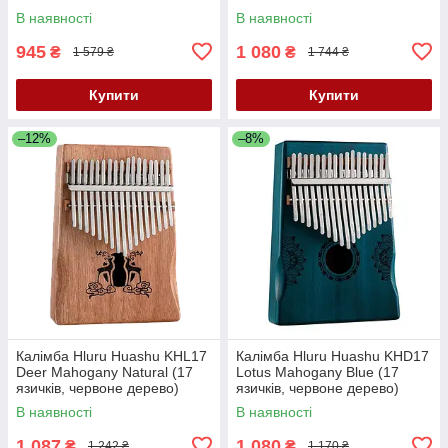
В наявності
В наявності
945
1 080
₴
₴
1 579 ₴
1 744 ₴
Купити
Купити
–12%
–8%
Калімба Hluru Huashu KHL17
Калімба Hluru Huashu KHD17
Deer Mahogany Natural (17
Lotus Mahogany Blue (17
язичків, червоне дерево)
язичків, червоне дерево)
В наявності
В наявності
1 087
1 080
₴
₴
1 242 ₴
1 170 ₴