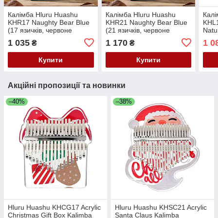
Калімба Hluru Huashu
Калімба Hluru Huashu
Калі
KHR17 Naughty Bear Blue
KHR21 Naughty Bear Blue
KHL
(17 язичків, червоне
(21 язичків, червоне
Natu
дерево)
дерево)
черв
1 035
1 170
1 0
₴
₴
Купити
Купити
Акційні пропозиції та новинки
–40%
–38%
Hluru Huashu KHCG17 Acrylic
Hluru Huashu KHSC21 Acrylic
Christmas Gift Box Kalimba
Santa Claus Kalimba