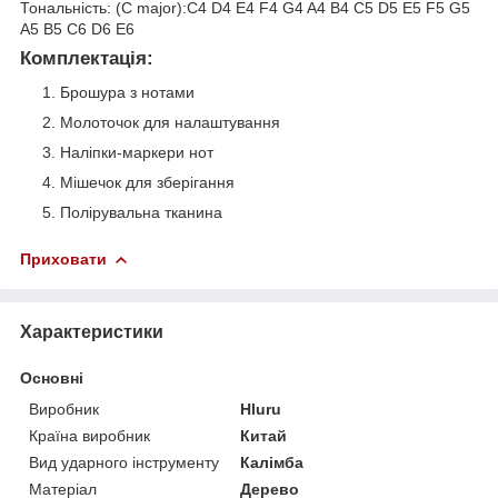
Тональність: (C major):C4 D4 E4 F4 G4 A4 B4 C5 D5 E5 F5 G5
A5 B5 C6 D6 E6
Комплектація:
Брошура з нотами
Молоточок для налаштування
Наліпки-маркери нот
Мішечок для зберігання
Полірувальна тканина
Приховати
Характеристики
Основні
Виробник
Hluru
Країна виробник
Китай
Вид ударного інструменту
Калімба
Матеріал
Дерево