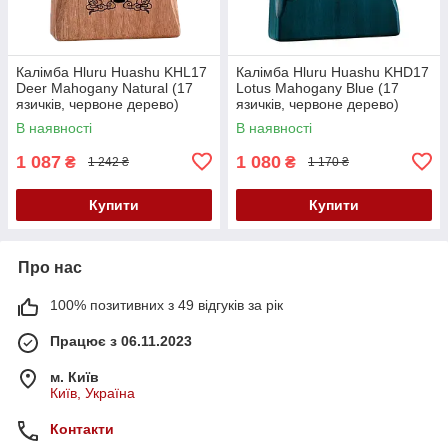
Калімба Hluru Huashu KHL17
Калімба Hluru Huashu KHD17
Deer Mahogany Natural (17
Lotus Mahogany Blue (17
язичків, червоне дерево)
язичків, червоне дерево)
В наявності
В наявності
1 087
1 080
₴
₴
1 242 ₴
1 170 ₴
Купити
Купити
Про нас
100% позитивних з 49 відгуків за рік
Працює з 06.11.2023
м. Київ
Київ, Україна
Контакти