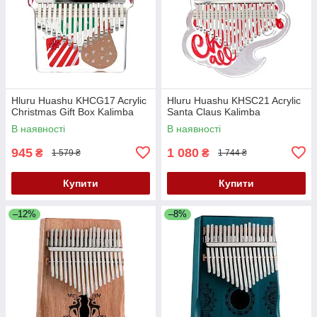
Hluru Huashu KHCG17 Acrylic
Hluru Huashu KHSC21 Acrylic
Christmas Gift Box Kalimba
Santa Claus Kalimba
В наявності
В наявності
945
1 080
₴
₴
1 579 ₴
1 744 ₴
Купити
Купити
–12%
–8%