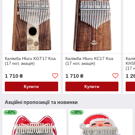
Калімба Hluru KGT17 Koa
Калімба Hluru KC17 Koa
Калі
(17 нот, акація)
(17 нот, акація)
KHSM
(17 
1 710
1 710
1 2
₴
₴
Купити
Купити
Акційні пропозиції та новинки
–40%
–38%