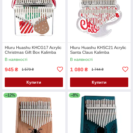
Hluru Huashu KHCG17 Acrylic
Hluru Huashu KHSC21 Acrylic
Christmas Gift Box Kalimba
Santa Claus Kalimba
В наявності
В наявності
945
1 080
₴
₴
1 579 ₴
1 744 ₴
Купити
Купити
–12%
–8%