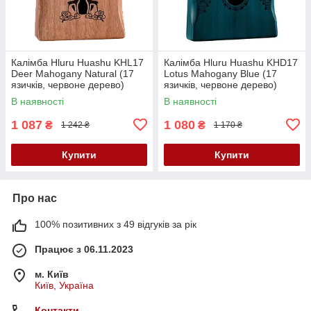
Калімба Hluru Huashu KHL17
Калімба Hluru Huashu KHD17
Deer Mahogany Natural (17
Lotus Mahogany Blue (17
язичків, червоне дерево)
язичків, червоне дерево)
В наявності
В наявності
1 087
1 080
₴
₴
1 242 ₴
1 170 ₴
Купити
Купити
Про нас
100% позитивних з 49 відгуків за рік
Працює з 06.11.2023
м. Київ
Київ, Україна
Контакти