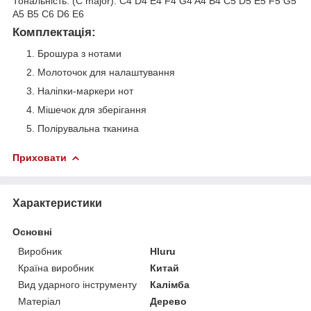
Тональність: (C major): C4 D4 E4 F4 G4 A4 B4 C5 D5 E5 F5 G5
A5 B5 C6 D6 E6
Комплектація:
Брошура з нотами
Молоточок для налаштування
Наліпки-маркери нот
Мішечок для зберігання
Полірувальна тканина
Приховати
Характеристики
Основні
Виробник
Hluru
Країна виробник
Китай
Вид ударного інструменту
Калімба
Матеріал
Дерево