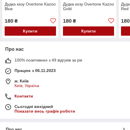
Дудка казу Overtone Kazoo
Дудка козу Overtone Kazoo
Дудк
Blue
Gold
Red
180
180
180
₴
₴
Купити
Купити
Про нас
100% позитивних з 49 відгуків за рік
Працює з 06.11.2023
м. Київ
Київ, Україна
Контакти
Сьогодні вихідний
Показати весь графік роботи
Про нас