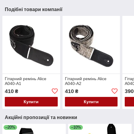
Подібні товари компанії
Гітарний ремінь Alice
Гітарний ремінь Alice
Гіта
A040-A1
A040-A2
A04
410
410
390
₴
₴
Купити
Купити
Акційні пропозиції та новинки
–20%
–10%