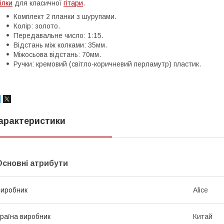
ілки
для класичної
гітари
.
Комплект 2 планки з шурупами.
Колір: золото.
Передавальне число: 1:15.
Відстань між колками: 35мм.
Міжосьова відстань: 70мм.
Ручки: кремовий (світло-коричневий перламутр) пластик.
арактеристики
Основні атрибути
иробник
Alice
раїна виробник
Китай