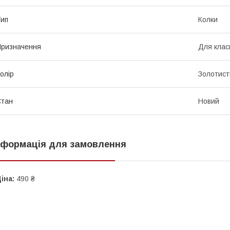
ип
Колки
ризначення
Для клас
олір
Золотист
Стан
Новий
нформація для замовлення
іна:
490 ₴