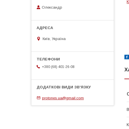
К
Олександр
Київ, Україна
+380 (68) 401-26-08
Х
protones.ua@gmail.com
В
К