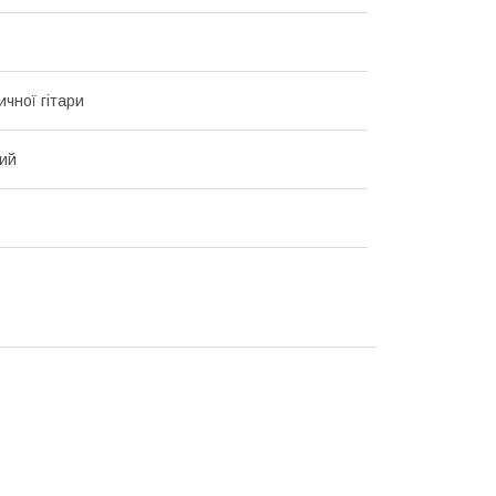
ичної гітари
ий