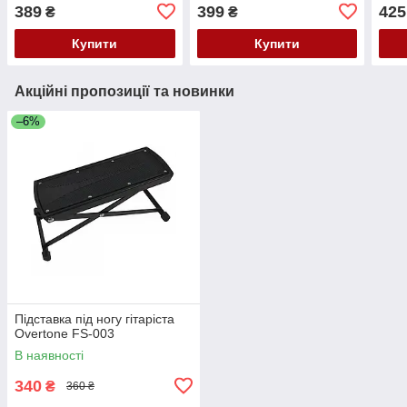
Guitar Bag
389
399
425
₴
₴
Купити
Купити
Акційні пропозиції та новинки
–6%
Підставка під ногу гітаріста
Overtone FS-003
В наявності
340
₴
360 ₴