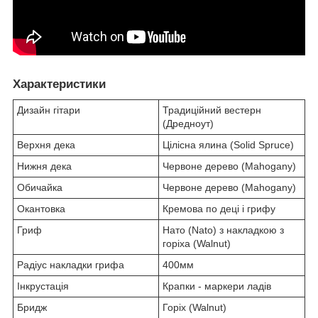
Характеристики
Дизайн гітари
Традиційний вестерн
(Дредноут)
Верхня дека
Цілісна ялина (Solid Spruce)
Нижня дека
Червоне дерево (Mahogany)
Обичайка
Червоне дерево (Mahogany)
Окантовка
Кремова по деці і грифу
Гриф
Нато (Nato) з накладкою з
горіха (Walnut)
Радіус накладки грифа
400мм
Інкрустація
Крапки - маркери ладів
Бридж
Горіх (Walnut)