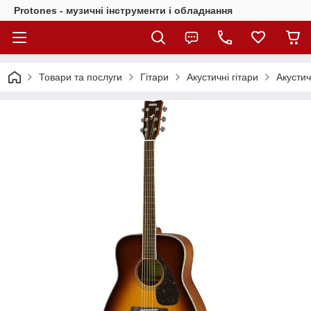
Protones - музичні інструменти і обладнання
Товари та послуги
Гітари
Акустичні гітари
Акустич