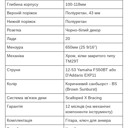
Глибина корпусу
100-118мм
Верхній поріжок
Поліуретан, 43 мм
Нижній поріжок
Поліуретан
Розетка
Чорно-білий декор
Лади
20
Мензура
650мм (25 9/16")
Механіка
Хром, кілки закритого типу
TM29T
Струни
12-53 Yamaha FS50BT або
D'Addario EXP11
Колір
Коричневий санбьорст - BS
(Brown Sunburst)
Система зв'язок деки
Scalloped X Bracing
Гарантія
12 місяців (на механічні
компоненти інструменту)
Комплектація
Гітара, ключ для анкера