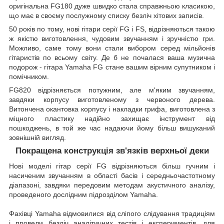
оригінальна FG180 дуже швидко стала справжньою класикою,
що має в своєму послужному списку безліч хітових записів.
50 років по тому, нові гітари серії FG і FS, відрізняються такою
ж якістю виготовлення, чудовим звучанням і зручністю гри.
Можливо, саме тому вони стали вибором серед мільйонів
гітаристів по всьому світу. Де б не почалася ваша музична
подорож - гітара Yamaha FG стане вашим вірним супутником і
помічником.
FG820 відрізняється потужним, але м'яким звучанням,
завдяки корпусу виготовленому з червоного дерева.
Витончена окантовка корпусу і накладки грифа, виготовлена ​​з
міцного пластику надійно захищає інструмент від
пошкоджень, в той же час надаючи йому більш вишуканий
зовнішній вигляд.
Покращена конструкція зв'язків верхньої деки
Нові моделі гітар серії FG відрізняються більш гучним і
насиченим звучанням в області басів і середньочастотному
діапазоні, завдяки передовим методам акустичного аналізу,
проведеного дослідним підрозділом Yamaha.
Фахівці Yamaha відмовилися від сліпого слідування традиціям
і провели безліч аналітичних тестів і експериментів, для