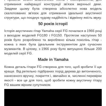
отримання найкращої конструкції зв'язок верхньої деки.
Завдяки цьому була створена абсолютно нова модель
скалопованих зв'язок для отримання ідеальної акустичної
структури, що поєднує чудову надійність і відмінну якість звуку.
50 років історії
Історія акустичних гітар Yamaha серії FG почалася в 1966 році
з виходом моделей FG180 і FG150. Протягом наступних 50
років було розроблено та вироблено кілька поколінь гітар -
кожна з яких була ідеальним інструментом для сучасних
музикантів. В цілому, з 1966 року було випущено більше 200
моделей серії FG.
Made in Yamaha
Кожна деталь гітари FG створена для того, щоб зробити її ще
краще. Від ретельно підібраних порід дерева до витонченого,
нанесеного вручну, покриття і, звичайно ж, численні перевірки
якості - все це для того, щоб зробити кожну акустичну гітару
FG вашим вірним супутником.