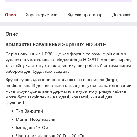
Опис
Характеристики
Відгуки про товар
Доставка
Опис
Компактні навушники Superlux HD-381F
Серія навушників HD381 це комфортне та зручне рішення з
чудовою шумоізоляцією. Модифікація HD381F має розширену
та лінійну частотну характеристику, що робить її оптимальним
вибором для будь-яких завдань.
Зручні вушні адаптери поставляються в розмірах (large,
medium, small) для ідеальної фіксації в вухах. Запатентований
мультифункціональний держатель акуратно утримує кабель і
може бути закріплений на одязі, краватці, кишені для
зручності.
Тип Закритий
Магніт Неодимовий
Імпеданс 16 Ом
Частотний діапазон 20 Гц - 20 кГц