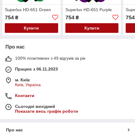
Superlux HD-651 Green
Superlux HD-651 Purple
Supe
754
754
754
₴
₴
Купити
Купити
Про нас
100% позитивних з 49 відгуків за рік
Працює з 06.11.2023
м. Київ
Київ, Україна
Контакти
Сьогодні вихідний
Показати весь графік роботи
Про нас