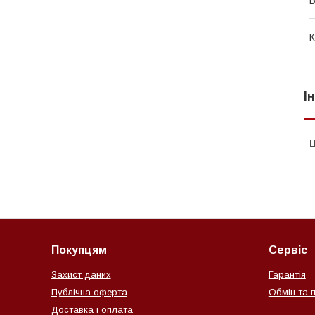
К
І
Ц
Покупцям
Сервіс
Захист даних
Гарантія
Публічна оферта
Обмін та 
Доставка і оплата