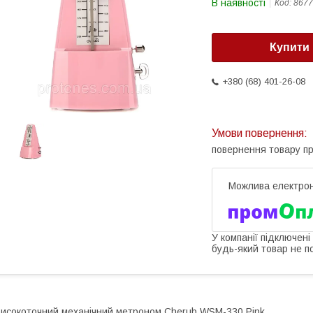
В наявності
Код:
8677
Купити
+380 (68) 401-26-08
повернення товару п
У компанії підключені
будь-який товар не п
исокоточний механічний метроном Cherub WSM-330 Pink