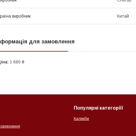
раїна виробник
Китай
нформація для замовлення
іна:
1 680 ₴
Популярні категоріїї
Калімби
повернення